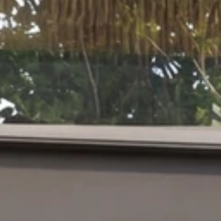
Pose de fe
Installatio
Installatio
Installation
Installatio
L'entreprise
Label MEF
Qui somme
Nos réalisa
Offres d'em
Actualités