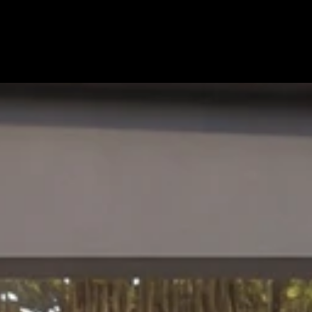
Extension de
Aménagement 
Cuisines
Salles de b
Dressing e
Mobilier et
Aménagement
Pergolas et 
Maçonnerie 
Menuiseries e