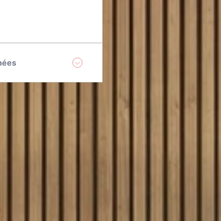
nées
hèse du droit de retirer
collectées pour le
de contact.
s données, à savoir : un
un droit de rectification ;
 à la limitation du
bilité de vos données ; un
e réclamation auprès d'une
 de donner des directives
itement de vos données et
ltez notre
Politique de