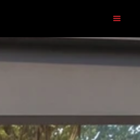
 maison
intérieur
ain
t chambres
 décoration
 extérieur
vérandas
paysagère
xtérieures