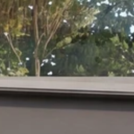
nêtres
n de volets
n de stores et protections solaires
 de portails et clôtures
n de portes d’entrée et portes de garage
s-nous
tions
ploi