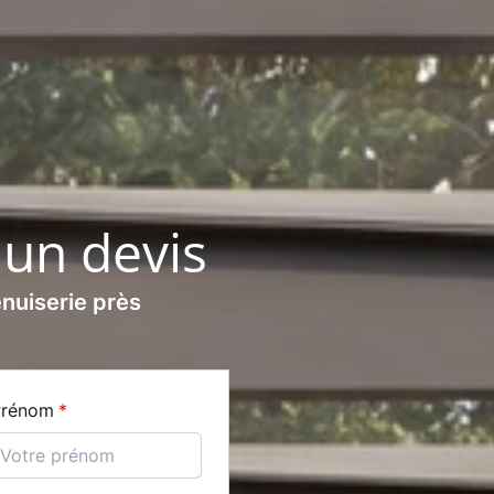
Avis clients
un devis
nuiserie près
Prénom