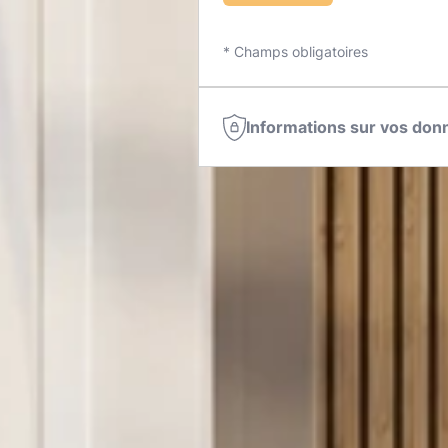
* Champs obligatoires
Informations sur vos don
Vous bénéficiez en toute hypot
votre consentement.
Vos données personnelles sont 
traitement de votre demande 
Vous disposez de droits sur vo
droit d'accès et d'information ; 
un droit d'effacement ; un droit
traitement ; un droit à la porta
droit d'opposition ; un droit d
autorité de contrôle ; le droit
post-mortem.
Pour en savoir plus sur le tra
l'exercice de vos droits, consu