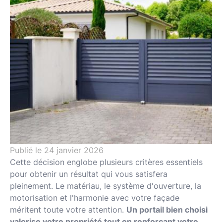
Pose de fenêtres
Installation de volets
Installation de stores et protections
solaires
Installation de portails et clôtures
Installation de portes d’entrée et
portes de garage
L'entreprise
Publié le
24 janvier 2026
Label MEF
Cette décision englobe plusieurs critères essentiels
pour obtenir un résultat qui vous satisfera
Qui sommes-nous
pleinement. Le matériau, le système d'ouverture, la
Nos réalisations
motorisation et l'harmonie avec votre façade
méritent toute votre attention.
Un portail bien choisi
Offres d'emploi
valorise votre propriété tout en renforçant votre