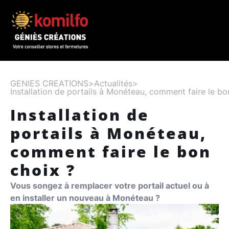
Extension de maison
Aménagement intérieur
Cuisines
GENIES CREATIONS
>
Actualités
>
Installation de portails à Monéteau, comment faire le bo
Salles de bain
Installation de
Dressing et chambres
portails à Monéteau,
Mobilier et décoration
comment faire le bon
Aménagement extérieur
choix ?
Pergolas et vérandas
Vous songez à remplacer votre portail actuel ou à
en installer un nouveau à Monéteau ?
Maçonnerie paysagère
Menuiseries extérieures